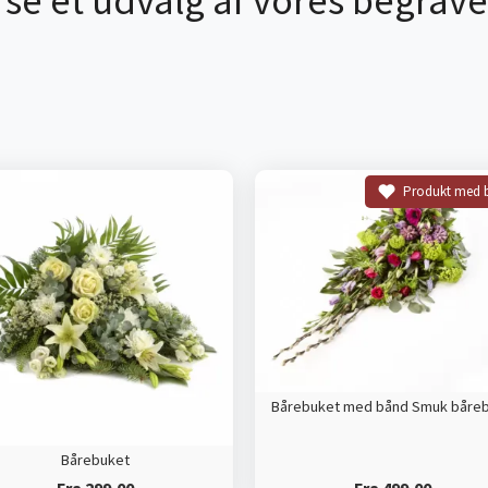
 se et udvalg af vores begrave
Produkt med 
Bårebuket