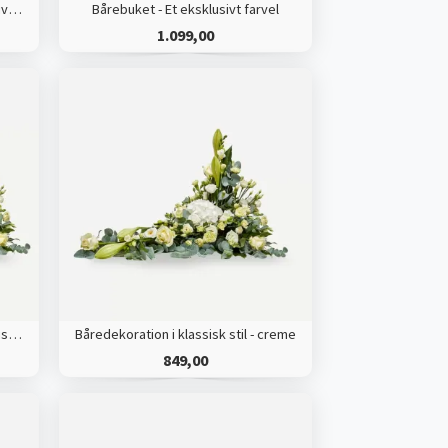
Bårebuket med bånd - Et eksklusivt farvel
Bårebuket - Et eksklusivt farvel
1.099,00
Båredekoration med bånd i klassisk stil - creme
Båredekoration i klassisk stil - creme
849,00