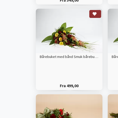
Fra 549,00
Bårebuket med bånd Smuk bårebuket med årstidens blomster
Fra 499,00