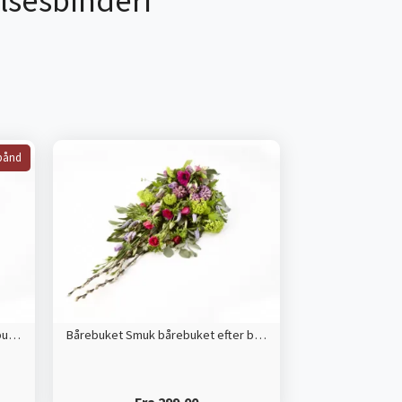
lsesbinderi
bånd
Bårebuket med bånd Smuk bårebuket efter blomsterdekoratørens valg
Bårebuket Smuk bårebuket efter blomsterdekoratørens valg