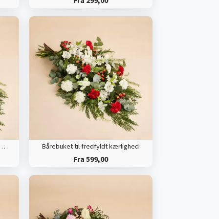
Fra 299,00
Bårebuket til fredfyldt kærlighed med bånd
Bårebuket til fredfyldt kærlighed
Fra 599,00