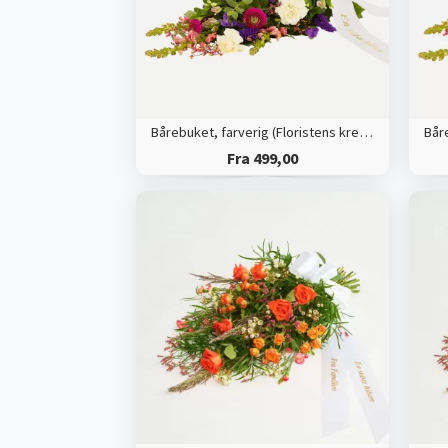
Bårebuket, farverig (Floristens kreative valg) med bånd
Fra 499,00