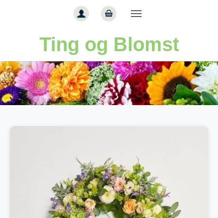
Gå til hoved-indhold
Ting og Blomst