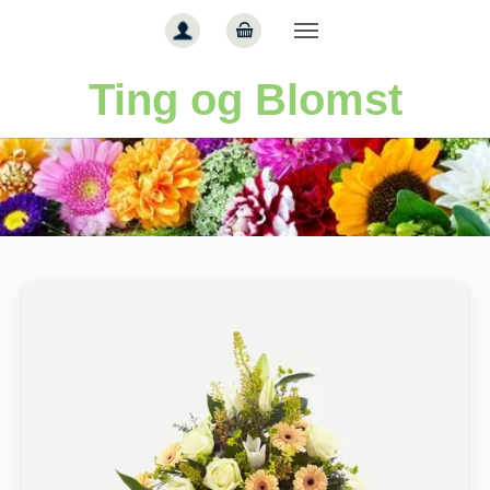
Gå til hoved-indhold
Ting og Blomst