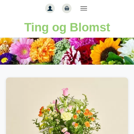
Gå til hoved-indhold
Ting og Blomst