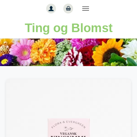
Gå til hoved-indhold
Ting og Blomst