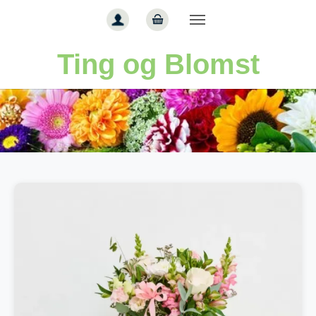
Gå til hoved-indhold
Ting og Blomst