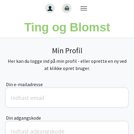
Gå til hoved-indhold
Ting og Blomst
Min Profil
Her kan du logge ind på min profil - eller oprette en ny ved
at klikke opret bruger.
Din e-mailadresse
Din adgangskode